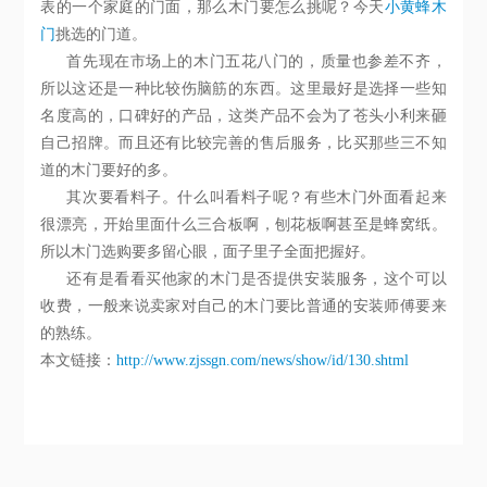
表的一个家庭的门面，那么木门要怎么挑呢？今天
小黄蜂木
门
挑选的门道。
首先现在市场上的木门五花八门的，质量也参差不齐，
所以这还是一种比较伤脑筋的东西。这里最好是选择一些知
名度高的，口碑好的产品，这类产品不会为了苍头小利来砸
自己招牌。而且还有比较完善的售后服务，比买那些三不知
道的木门要好的多。
其次要看料子。什么叫看料子呢？有些木门外面看起来
很漂亮，开始里面什么三合板啊，刨花板啊甚至是蜂窝纸。
所以木门选购要多留心眼，面子里子全面把握好。
还有是看看买他家的木门是否提供安装服务，这个可以
收费，一般来说卖家对自己的木门要比普通的安装师傅要来
的熟练。
本文链接：
http://www.zjssgn.com/news/show/id/130.shtml