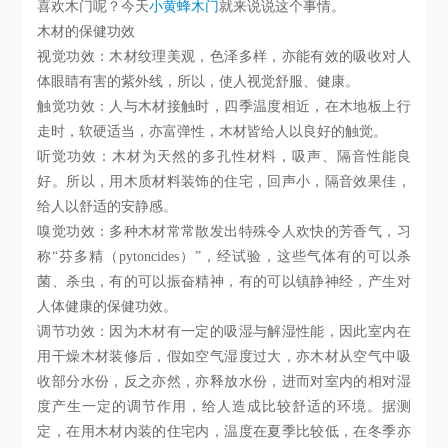
喜欢木门呢？今天
小黄蜂木门
就来说说这个事情。
木材的保健功效
视觉功效：木材纹理美观，色泽多样，亦能有效的吸收对人
体眼睛有害的紫外线，所以，使人视觉舒服、健康。
触觉功效：人与木材接触时，四季温度相近，在木地板上行
走时，软硬适当，亦富弹性，木材皆给人以良好的触觉。
听觉功效：木材为天然的多孔性材料，吸声、隔音性能良
好。所以，用木质材料装饰的住宅，回声小，隔音效果佳，
给人以舒适的安静感。
嗅觉功效：多种木材常常散发出特殊令人欢快的芳香气，习
称“芬多精（pytoncides）”，经试验，这些气体有的可以杀
菌、杀虫，有的可以振奋精神，有的可以镇静神经，产生对
人体健康的保健功效。
调节功效：因为木材有一定的吸湿与解湿性能，因此室内在
用干燥木材装修后，假如空气湿度过大，亦木材从空气中吸
收部分水份，反之亦然，亦释放水份，进而对室内的相对湿
度产生一定的调节作用，给人造成比较舒适的环境。据测
定，在用木材内装的住宅内，温度在夏季比较低，在冬季亦