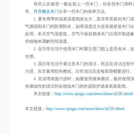
有些人在家里一般会装上一些木门，但有些木门用料
常。
升升概念木门
分享一些木门的保养方法。
1. 夏冬两季的温差湿度相差太大，是非常容易对木门
气潮湿和木门的防潮防水，如果湿度过大还容易是使木门
处理。冬天空气湿度低，空气干燥容易使木门出现开裂迹
些植物来调解空间湿度。
2. 在日常生活中使用木门时要注意门锁上是否有水，
生锈。
3. 我日常生活中要注意木门的清洁，而且在清洁过程
污渍。应尽量用软布擦拭。日常清洁应道每星期都要进行。
4. 在清理表面污渍时，如要使用液体擦拭，最好使用
有腐蚀性的清洁剂会侵蚀木门的外层防护或者表面装饰。
本文链接：
http://www.zjssgn.com/news/show/id/20.shtml
本文链接：
http://www.zjssgn.com/news/show/id/20.shtml