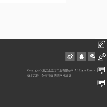
在
线
私
加
人
Copyright © 浙江金立方门业有限公司 All Rights Reserved
投
技术支持：创锐科技-衢州网站建设
盟
定
诉
售
制
建
后