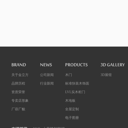
BRAND
NEWS
PRODUCTS
3D GALLERY
关于金立方
公司新闻
木门
3D展馆
品牌历程
行业新闻
标准快装木饰面
资质荣誉
LVL实木柜门
专卖店形象
木地板
厂容厂貌
全屋定制
电子图册