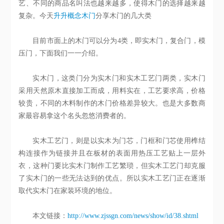
艺、不同的商品名叫法也越来越多，使得木门的选择越来越
复杂
。
今天
升升概念木门
分享木门的几大类
目前市面上的木门可以分为
4
类，即实木门，复合门，模
压门，下面
我们一一介绍。
实木门，这类门分为实木门和实木工艺门两类，实木门
采用天然原木直接加工而成，用料实在，工艺要求高，价格
较贵，不同的木料制作的木门价格差异较大。也是大多数商
家最容易拿这个名头忽悠消费者的。
实木工艺门，则是以实木为门芯，门框和门芯使用榫结
构连接作为链接并且在板材的表面用热压工艺贴上一层外
衣，这种门要比实木门制作工艺繁琐，但实木工艺门却克服
了实木门的一些无法达到的优点。所以实木工艺门正在逐渐
取代实木门在家装环境的地位。
本文链接：
http://www.zjssgn.com/news/show/id/38.shtml