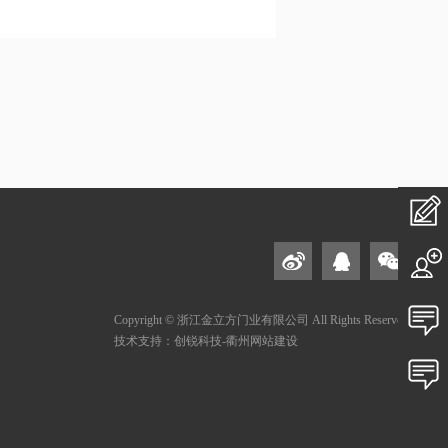
在
线
私
加
人
Copyright © 浙江金立方门业有限公司 All Rights Reserved
投
技术支持：创锐科技-衢州网站建设
盟
定
诉
售
制
建
后