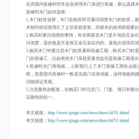
在房屋内装修时经常会选择用木门来进行装修，那么选择
装修时木门如何选择。
1.木门材质选择，木门在购买时尽量问清楚木门的材质，
木制作的话使用久了之后容易变形，而硬木的使用前期要比
2.购买时要问清楚的事情，有些商家卖木门是不包括五金
问清楚，该价格是不是将五金五金在内的。避免出现强买强
3.购买木门时要注意木门的质量和装修工期，购买木门时
门的装修工，比如有的木门虽然质量优益但是装修工期漫长
4.装修时先门再地板，上面我们上了木门装修工期长会
呢，那是因为装修时一般是先装门在装地板，这样地板的
话能保证美观。
5.注意颜色的配套，在购买门时注意门、门套、垭口和窗
证颜色的统一。
本文链接：
http://www.zjssgn.com/news/show/id/51.shtml
本文链接：
http://www.zjssgn.com/news/show/id/51.shtml