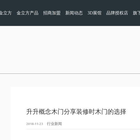
金立方
金立方产品
招商加盟
新闻动态
3D展馆
品牌授权店
旗
升升概念木门分享装修时木门的选择
2018-11-23
行业新闻