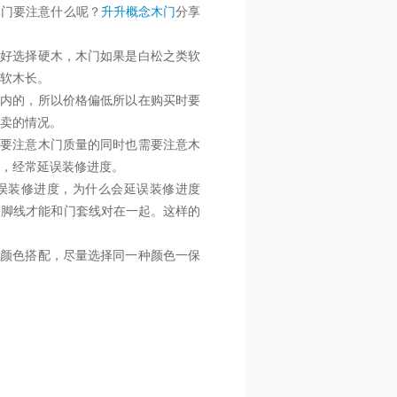
木门要注意什么呢？
升升概念木门
分享
最好选择硬木，木门如果是白松之类软
软木长。
在内的，所以价格偏低所以在购买时要
卖的情况。
需要注意木门质量的同时也需要注意木
，经常延误装修进度。
延误装修进度，为什么会延误装修进度
踢脚线才能和门套线对在一起。这样的
台颜色搭配，尽量选择同一种颜色一保