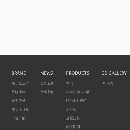
BRAND
NEWS
PRODUCTS
3D GALLERY
关于金立方
公司新闻
木门
3D展馆
品牌历程
行业新闻
标准快装木饰面
资质荣誉
LVL实木柜门
专卖店形象
木地板
厂容厂貌
全屋定制
电子图册