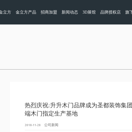
金立方
金立方产品
招商加盟
新闻动态
3D展馆
品牌授权店
旗
热烈庆祝:升升木门品牌成为圣都装饰集
端木门指定生产基地
2018-11-28
公司新闻