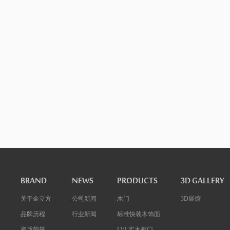
BRAND
NEWS
PRODUCTS
3D GALLERY
关于金立方
公司新闻
木门
3D展馆
品牌历程
行业新闻
标准快装木饰面
资质荣誉
LVL实木柜门