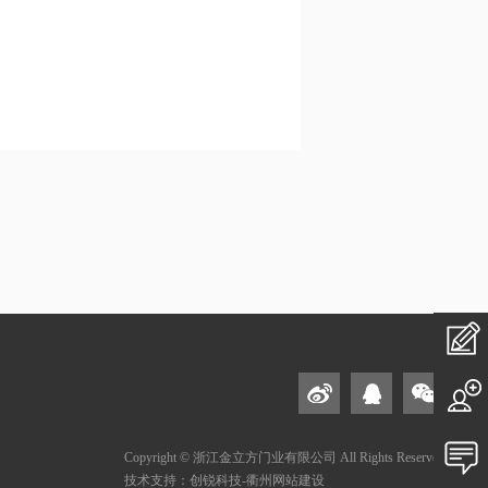
在
线
私
加
人
Copyright © 浙江金立方门业有限公司 All Rights Reserved
投
技术支持：创锐科技-衢州网站建设