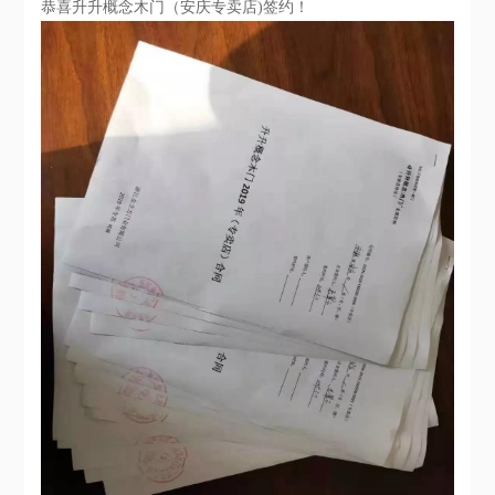
恭喜升升概念木门（安庆专卖店)签约！