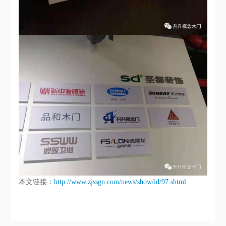
本文链接：
http://www.zjssgn.com/news/show/id/97.shtml